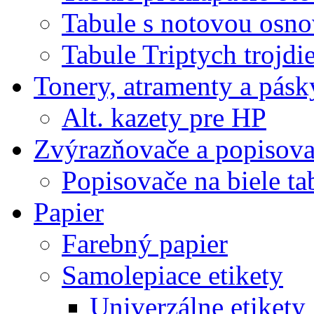
Tabule s notovou osn
Tabule Triptych trojdi
Tonery, atramenty a pásk
Alt. kazety pre HP
Zvýrazňovače a popisov
Popisovače na biele ta
Papier
Farebný papier
Samolepiace etikety
Univerzálne etikety