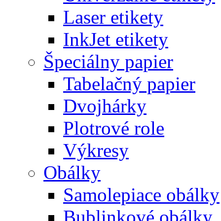
Laser etikety
InkJet etikety
Špeciálny papier
Tabelačný papier
Dvojhárky
Plotrové role
Výkresy
Obálky
Samolepiace obálky
Bublinkové obálky