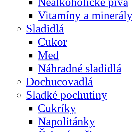
Nealkoholické pivá
Vitamíny a minerál
Sladidlá
Cukor
Med
Náhradné sladidlá
Dochucovadlá
Sladké pochutiny
Cukríky
Napolitánky