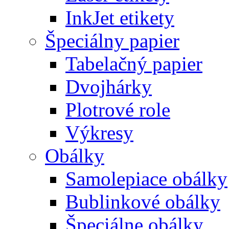
InkJet etikety
Špeciálny papier
Tabelačný papier
Dvojhárky
Plotrové role
Výkresy
Obálky
Samolepiace obálky
Bublinkové obálky
Špeciálne obálky