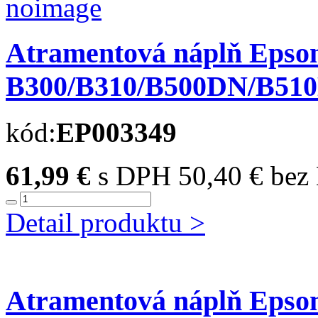
Atramentová náplň Epso
B300/B310/B500DN/B510DN
kód:
EP003349
61,99 €
s DPH
50,40 € be
Detail produktu >
Atramentová náplň Epso