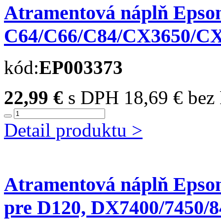
Atramentová náplň Epso
C64/C66/C84/CX3650/CX64
kód:
EP003373
22,99 €
s DPH
18,69 € be
Detail produktu >
Atramentová náplň Epso
pre D120, DX7400/7450/84