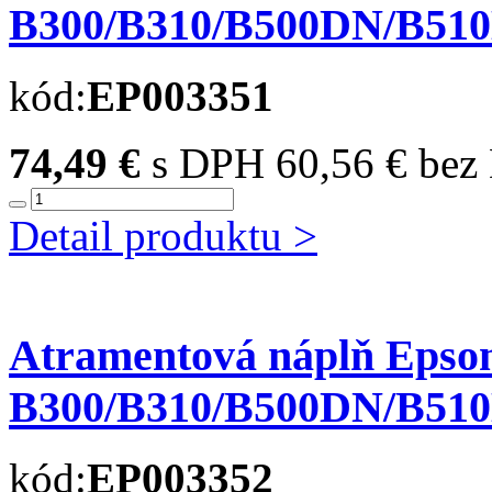
B300/B310/B500DN/B510DN
kód:
EP003351
74,49 €
s DPH
60,56 € be
Detail produktu >
Atramentová náplň Epso
B300/B310/B500DN/B510DN
kód:
EP003352