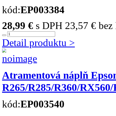
kód:
EP003384
28,99 €
s DPH
23,57 € be
Detail produktu >
Atramentová náplň Epso
R265/R285/R360/RX560/RX
kód:
EP003540