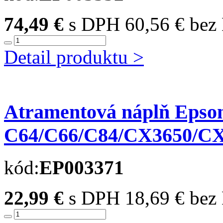
74,49 €
s DPH
60,56 € be
Detail produktu >
Atramentová náplň Epso
C64/C66/C84/CX3650/CX64
kód:
EP003371
22,99 €
s DPH
18,69 € be