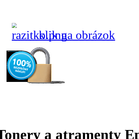
klik na obrázok
Tonery a atramenty E