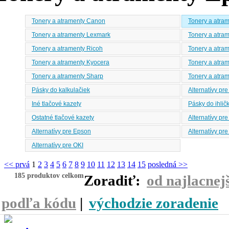
Tonery a atramenty Canon
Tonery a atra
Tonery a atramenty Lexmark
Tonery a atra
Tonery a atramenty Ricoh
Tonery a atra
Tonery a atramenty Kyocera
Tonery a atram
Tonery a atramenty Sharp
Tonery a atra
Pásky do kalkulačiek
Alternatívy pr
Iné tlačové kazety
Pásky do ihličk
Ostatné tlačové kazety
Alternatívy pre
Alternatívy pre Epson
Alternatívy pre
Alternatívy pre OKI
<< prvá
1
2
3
4
5
6
7
8
9
10
11
12
13
14
15
posledná >>
185 produktov celkom
Zoradiť:
od najlacnej
podľa kódu
|
východzie zoradenie