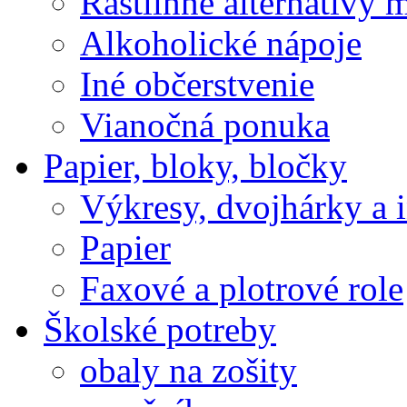
Rastlinné alternatívy 
Alkoholické nápoje
Iné občerstvenie
Vianočná ponuka
Papier, bloky, bločky
Výkresy, dvojhárky a 
Papier
Faxové a plotrové role
Školské potreby
obaly na zošity