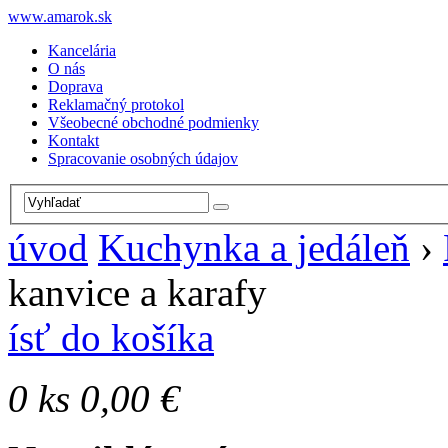
www.amarok.sk
Kancelária
O nás
Doprava
Reklamačný protokol
Všeobecné obchodné podmienky
Kontakt
Spracovanie osobných údajov
úvod
Kuchynka a jedáleň
›
kanvice a karafy
ísť do košíka
0
ks
0,00 €