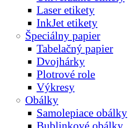
Laser etikety
InkJet etikety
Špeciálny papier
Tabelačný papier
Dvojhárky
Plotrové role
Výkresy
Obálky
Samolepiace obálky
Bublinkové obálky