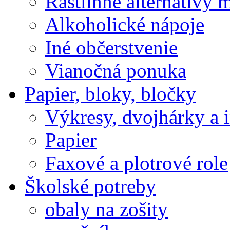
Rastlinné alternatívy 
Alkoholické nápoje
Iné občerstvenie
Vianočná ponuka
Papier, bloky, bločky
Výkresy, dvojhárky a 
Papier
Faxové a plotrové role
Školské potreby
obaly na zošity