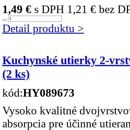
1,49 €
s DPH
1,21 € bez D
Detail produktu >
Kuchynské utierky 2-vrs
(2 ks)
kód:
HY089673
Vysoko kvalitné dvojvrstv
absorpcia pre účinné utier