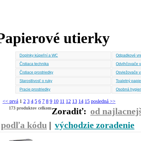
Papierové utierky
Doplnky kúpeľní a WC
Odpadkové vre
Čistiaca technika
Odvlhčovače 
Čistiace prostriedky
Osviežovače 
Starostlivosť o ruky
Toaletný papie
Pracie prostriedky
Osobná hygie
<< prvá
1
2
3
4
5
6
7
8
9
10
11
12
13
14
15
posledná >>
173 produktov celkom
Zoradiť:
od najlacnej
podľa kódu
|
východzie zoradenie