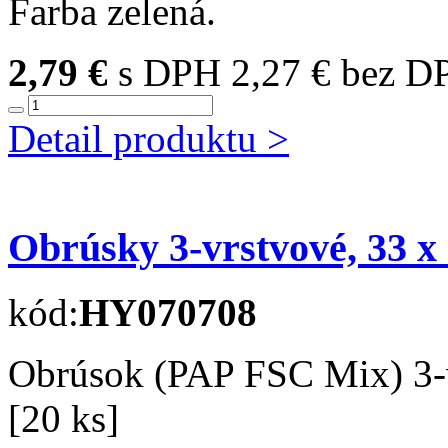
Farba zelená.
2,79 €
s DPH
2,27 € bez D
Detail produktu >
Obrúsky 3-vrstvové, 33 x 
kód:
HY070708
Obrúsok (PAP FSC Mix) 3-
[20 ks]